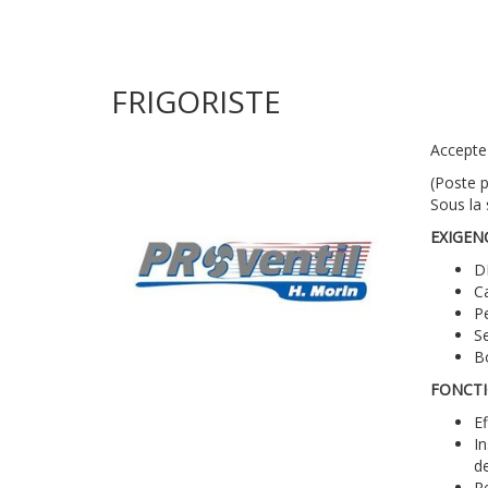
FRIGORISTE
Accepte 
(Poste p
Sous la 
EXIGEN
D
C
Pe
Se
B
FONCTI
Ef
In
de
Re