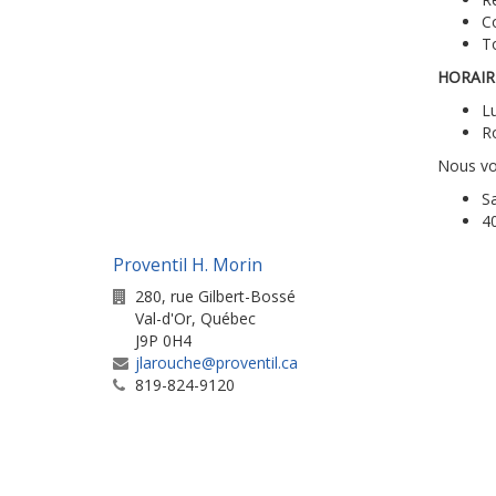
C
To
HORAIR
L
Ro
Nous vo
Sa
4
Proventil H. Morin
280, rue Gilbert-Bossé
Val-d'Or
,
Québec
J9P 0H4
jlarouche@proventil.ca
819-824-9120